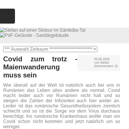
NAVIGATION
NAVIGATION ÜBERSPRINGEN
ÜBERSPRINGEN
STARTSEITE
ÜBER
NEWS
BILDER
KONTAKT
UNS
Covid zum trotz -
05.05.2020
von Stefan
Maienwanderung
(Kommentare: 0)
muss sein
Wie überall auf der Welt ist natürlich auch bei uns in
Rumänien das Leben alles andere als normal. Covid
macht leider auch vor Rumänien nicht halt und so
steigen die Zahlen der Infizierten auch hier weiter an.
Leider ist das rumänische Gesundheitssystem ziemlich
schlecht und so ist die Sorge vor dem Virus durchaus
berechtigt. Ins rumänische Krankenhaus wollte man vor
Covid schon nicht kommen und jetzt natürlich um so
weniger.